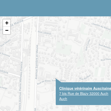
+
−
Clinique vétérinaire Auscitain
7 bis Rue de Blazy 32000 Auch
Auch