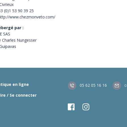
Civrieux
33 (0)1 53 90 39 25
http://www.chezmonveto.com/
ébergé par :
E SAS
e Charles Nungesser
Guipavas
tique en ligne
05 62 05 16 16
co
rire / Se connecter