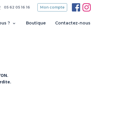
05 62 05 16 16
Mon compte
ous ?
Boutique
Contactez-nous
YON.
rdite.