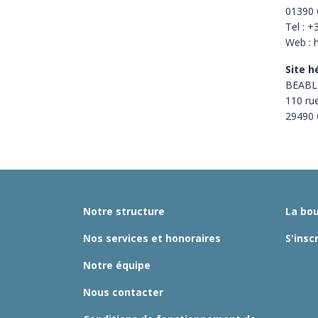
01390 
Tel : +
Web : 
Site h
BEABL
110 ru
29490 
Notre structure
La bou
Nos services et honoraires
S'insc
Notre équipe
Nous contacter