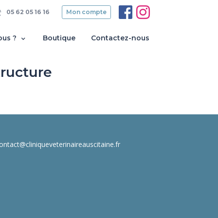
05 62 05 16 16
Mon compte
ous ?
Boutique
Contactez-nous
tructure
ntact@cliniqueveterinaireauscitaine.fr