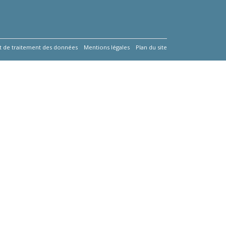
 et de traitement des données
Mentions légales
Plan du site