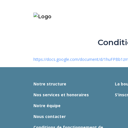
Conditi
https://docs.google.com/document/d/1huFPBb1zm
Notre structure
La bou
Nos services et honoraires
S'insc
Notre équipe
Nous contacter
Conditions de fonctionnement de