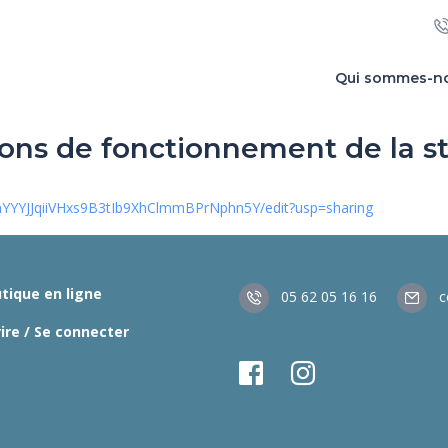
Qui sommes-n
ons de fonctionnement de la s
YYYJJqiiVHxs9B3tIb9XhClmmBPrNphn5Y/edit?usp=sharing
tique en ligne
05 62 05 16 16
co
rire / Se connecter