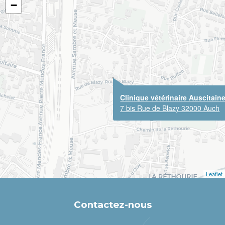
−
Clinique vétérinaire Auscitain
7 bis Rue de Blazy 32000 Auch
Leaflet
Contactez-nous