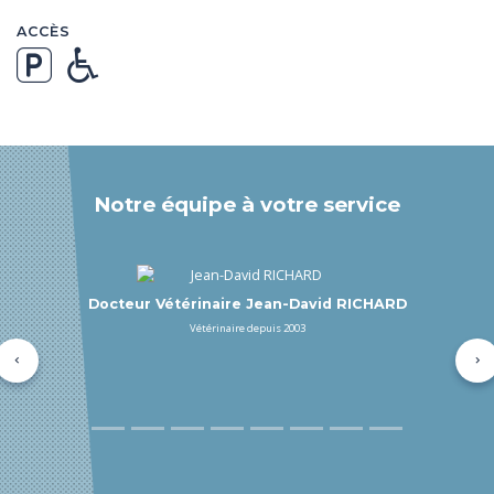
ACCÈS
Notre équipe à votre service
Asv Caroline KRAUT
Asv depuis 2022
Précédent
Su